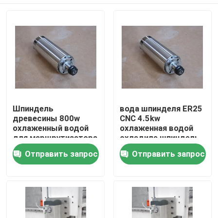
Шпиндель
вода шпинделя ER25
древесины 800w
CNC 4.5kw
охлаженный водой
охлаженная водой
для маршрутизатора
охладила шпиндель
220V CNC 1 размер
220V
Главная страница
Отправить запрос
Отправить запрос
участка ER11
маршрутизатора
Продукция
Ролики