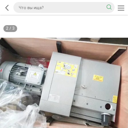
2
/
3