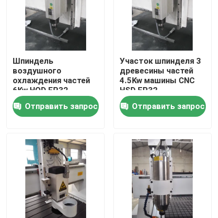
О Компании
Наша фабрика
Шпиндель
Участок шпинделя 3
воздушного
древесины частей
охлаждения частей
4.5Kw машины CNC
контроль качества
6Kw HQD ER32
HSD ER32
машины CNC
охлаженный
Отправить запрос
Отправить запрос
твердости
воздухом
деревянный
контактные данные
Волоконно-лазерная резка
Автомат для резки лазера СО2
автомат для резки лазера металла